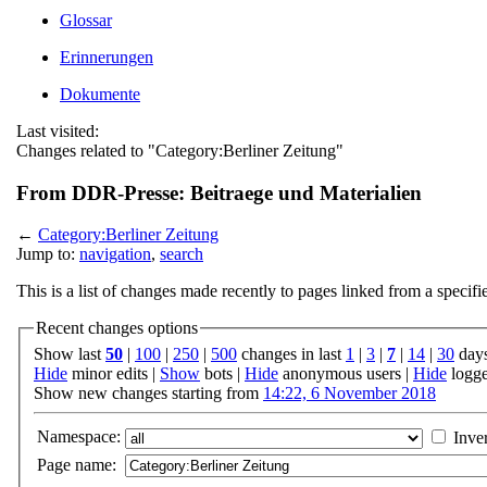
Glossar
Erinnerungen
Dokumente
Last visited:
Changes related to "Category:Berliner Zeitung"
From DDR-Presse: Beitraege und Materialien
←
Category:Berliner Zeitung
Jump to:
navigation
,
search
This is a list of changes made recently to pages linked from a specif
Recent changes options
Show last
50
|
100
|
250
|
500
changes in last
1
|
3
|
7
|
14
|
30
day
Hide
minor edits |
Show
bots |
Hide
anonymous users |
Hide
logge
Show new changes starting from
14:22, 6 November 2018
Namespace:
Inver
Page name: