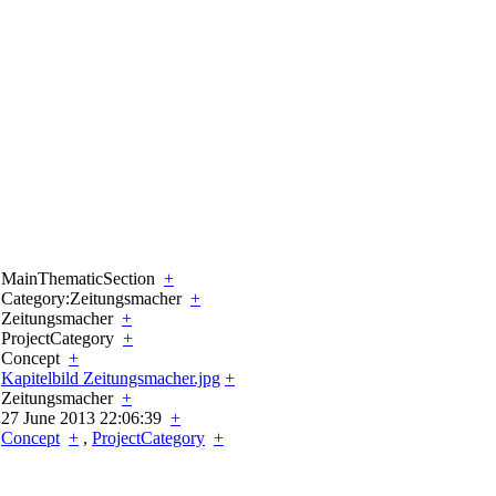
MainThematicSection
+
Category:Zeitungsmacher
+
Zeitungsmacher
+
ProjectCategory
+
Concept
+
Kapitelbild Zeitungsmacher.jpg
+
Zeitungsmacher
+
.
27 June 2013 22:06:39
+
Concept
+
,
ProjectCategory
+