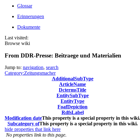
Glossar
Erinnerungen
Dokumente
Last visited:
Browse wiki
From DDR-Presse: Beitraege und Materialien
Jump to:
navigation
,
search
Category:Zeitungsmacher
AdditionalSubType
ArticleName
DctermsTitle
EntitySubType
EntityType
FoafDepiction
RdfsLabel
Modification date
This property is a special property in this wiki
Subcategory of
This property is a special property in this wiki.
hide properties that link here
No properties link to this page.