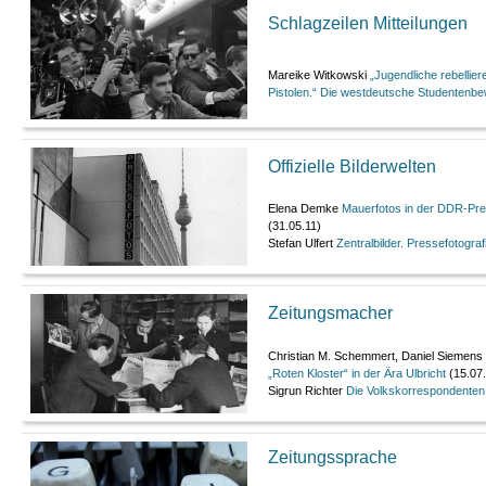
Schlagzeilen Mitteilungen
Mareike Witkowski
„Jugendliche rebellie
Pistolen.“ Die westdeutsche Studentenb
Offizielle Bilderwelten
Elena Demke
Mauerfotos in der DDR-Pre
(31.05.11)
Stefan Ulfert
Zentralbilder. Pressefotogra
Zeitungsmacher
Christian M. Schemmert, Daniel Siemens
„Roten Kloster“ in der Ära Ulbricht
(15.07
Sigrun Richter
Die Volkskorrespondente
Zeitungssprache